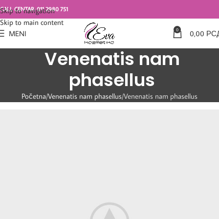
CALL CENTAR: 011 2980 751
Skip to navigation
Skip to main content
0
MENI
0,00
РС
Venenatis nam
phasellus
Početna
Venenatis nam phasellus
Venenatis nam phasellus