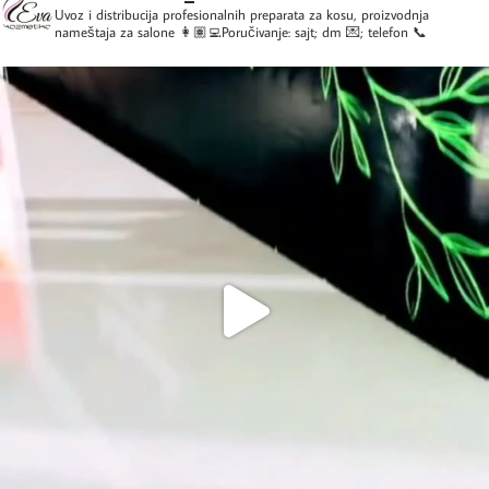
Uvoz i distribucija profesionalnih preparata za kosu, proizvodnja
nameštaja za salone
👩🏽‍💻Poručivanje: sajt; dm 💌; telefon 📞