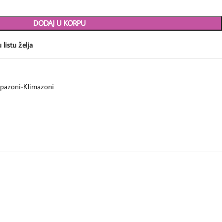
DODAJ U KORPU
 listu želja
pazoni-Klimazoni