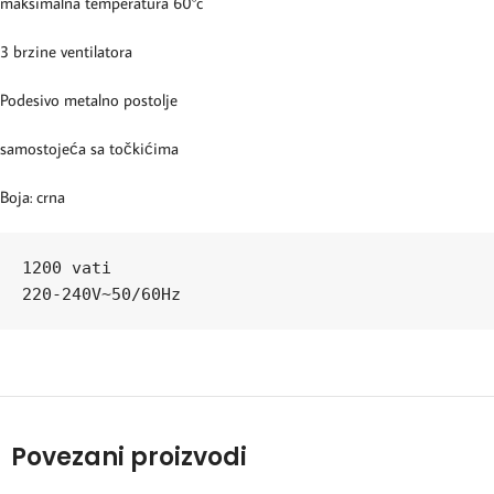
maksimalna temperatura 60°c
3 brzine ventilatora
Podesivo metalno postolje
samostojeća sa točkićima
Boja: crna
1200 vati

220-240V~50/60Hz
Povezani proizvodi