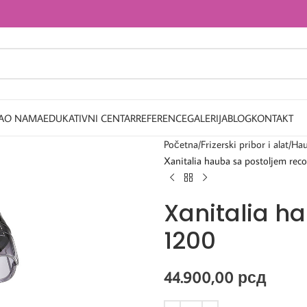
A
O NAMA
EDUKATIVNI CENTAR
REFERENCE
GALERIJA
BLOG
KONTAKT
Početna
Frizerski pribor i alat
Hau
Xanitalia hauba sa postoljem rec
Xanitalia h
1200
44.900,00
рсд