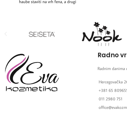
haube staviti na vrh fena, a drugi
Radno v
Radnim danima 
Hercegovačka 2
+381 65 80965
011 2980 751
office@evakozm