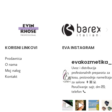
KORISNI LINKOVI
EVA INSTAGRAM
Prodavnica
evakozmetika_
O nama
Uvoz i distribucija
Moj nalog
profesionalnih preparata za
Kontakt
kosu, proizvodnja nameštaja
za salone
👩🏽‍💻
Poručivanje: sajt; dm 💌;
telefon 📞