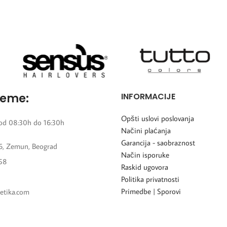
reme:
INFORMACIJE
Opšti uslovi poslovanja
od 08:30h do 16:30h
Načini plaćanja
Garancija - saobraznost
6, Zemun, Beograd
Način isporuke
58
Raskid ugovora
Politika privatnosti
Primedbe | Sporovi
etika.com