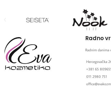
Radno v
Radnim danima 
Hercegovačka 2
+381 65 80965
011 2980 751
office@evakozm