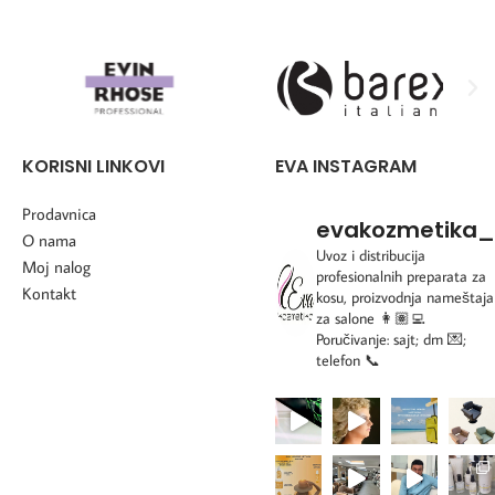
KORISNI LINKOVI
EVA INSTAGRAM
Prodavnica
evakozmetika_
O nama
Uvoz i distribucija
Moj nalog
profesionalnih preparata za
Kontakt
kosu, proizvodnja nameštaja
za salone
👩🏽‍💻
Poručivanje: sajt; dm 💌;
telefon 📞