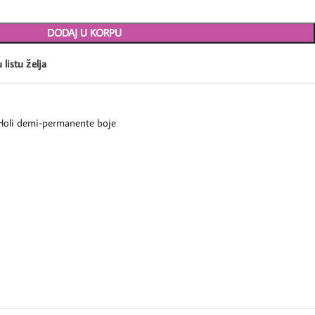
DODAJ U KORPU
 listu želja
Holi demi-permanente boje