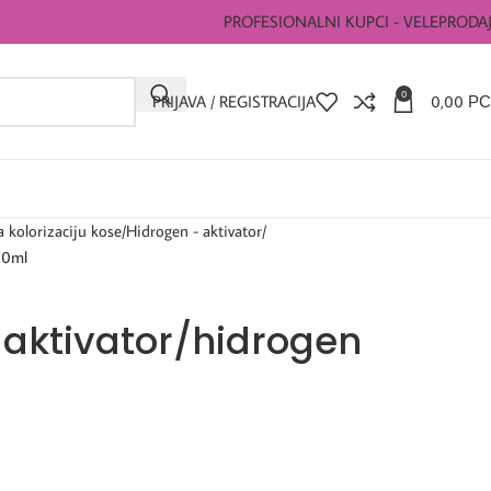
PROFESIONALNI KUPCI - VELEPRODA
0
PRIJAVA / REGISTRACIJA
0,00
РС
a kolorizaciju kose
Hidrogen - aktivator
00ml
 aktivator/hidrogen