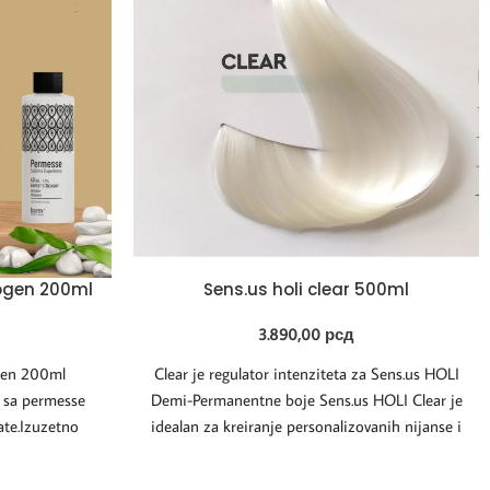
ogen 200ml
Sens.us holi clear 500ml
3.890,00
рсд
gen 200ml
Clear je regulator intenziteta za Sens.us HOLI
ji sa permesse
Demi-Permanentne boje Sens.us HOLI Clear je
ate.Izuzetno
idealan za kreiranje personalizovanih nijanse i
gućava
izražavanje