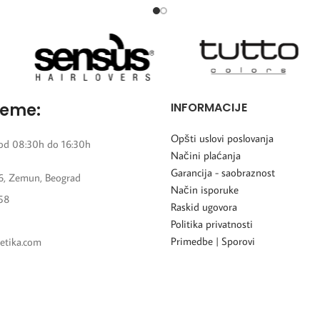
reme:
INFORMACIJE
Opšti uslovi poslovanja
od 08:30h do 16:30h
Načini plaćanja
Garancija - saobraznost
6, Zemun, Beograd
Način isporuke
58
Raskid ugovora
Politika privatnosti
Primedbe | Sporovi
etika.com