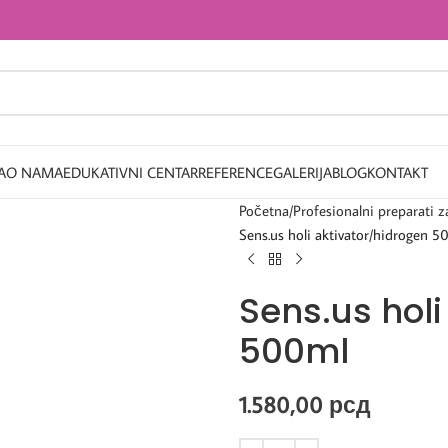
A
O NAMA
EDUKATIVNI CENTAR
REFERENCE
GALERIJA
BLOG
KONTAKT
Početna
Profesionalni preparati z
Sens.us holi aktivator/hidrogen 5
Sens.us holi
500ml
1.580,00
рсд