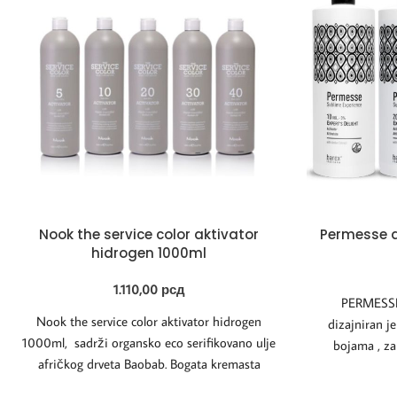
Nook the service color aktivator
Permesse a
hidrogen 1000ml
1.110,00
рсд
PERMESSE 
Nook the service color aktivator hidrogen
dizajniran je
1000ml, sadrži organsko eco serifikovano ulje
bojama , za
afričkog drveta Baobab. Bogata kremasta
krema
visokostabilozovana kompozicija koja