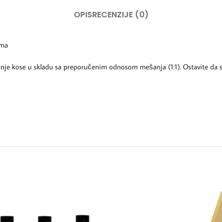
OPIS
RECENZIJE (0)
ama
e kose u skladu sa preporučenim odnosom mešanja (1:1). Ostavite da s