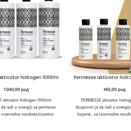
ktivator hidrogen 1000ml
Permesse aktivator hidr
1.040,00
рсд
465,00
рсд
aktivator hidrogen 1000ml
PERMESSE aktivator hidro
 da radi u sinergiji sa permesse
dizajniran je da radi u sinergi
 izvanredne rezultate.Izuzetno
bojama , za izvanredne rezult
sta tekstura omogućava
kremasta tekstura omo