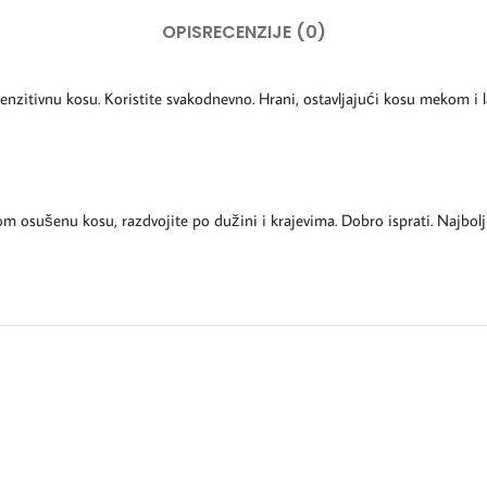
OPIS
RECENZIJE (0)
senzitivnu kosu. Koristite svakodnevno. Hrani, ostavljajući kosu mekom i
osušenu kosu, razdvojite po dužini i krajevima. Dobro isprati. Najbolj