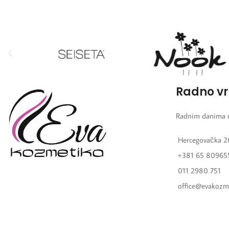
efekta)
Radno v
Radnim danima 
Hercegovačka 2
+381 65 80965
011 2980 751
office@evakozm