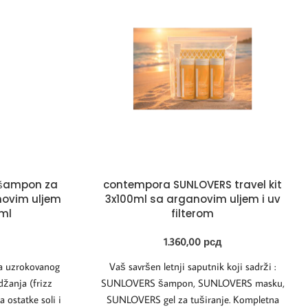
šampon za
contempora SUNLOVERS travel kit
novim uljem
3x100ml sa arganovim uljem i uv
0ml
filterom
1.360,00
рсд
ja uzrokovanog
Vaš savršen letnji saputnik koji sadrži :
džanja (frizz
SUNLOVERS šampon, SUNLOVERS masku,
 ostatke soli i
SUNLOVERS gel za tuširanje. Kompletna