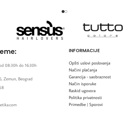
hlora,
reme:
INFORMACIJE
Opšti uslovi poslovanja
od 08:30h do 16:30h
Načini plaćanja
Garancija - saobraznost
6, Zemun, Beograd
Način isporuke
58
Raskid ugovora
Politika privatnosti
Primedbe | Sporovi
etika.com