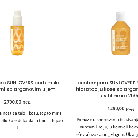
ra SUNLOVERS parfemski
contempora SUNLOVERS 
0ml sa arganovim uljem
hidrataciju kose sa arga
i uv filterom 25
2.700,00
рсд
1.290,00
рсд
 nota za telo i kosu: topao miris
Pomaže u sprecavanju isušivan
 bilo koje doba dana i noci. Topao
suncem i solju, u kontroli kovr
i
efekta) izazvanog vlagom. Uklanja