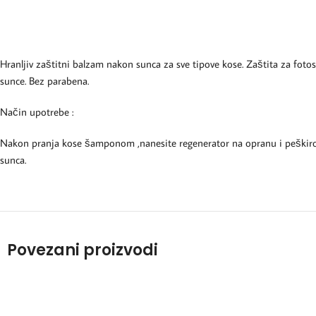
Hranljiv zaštitni balzam nakon sunca za sve tipove kose. Zaštita za foto
sunce. Bez parabena.
Način upotrebe :
Nakon pranja kose šamponom ,nanesite regenerator na opranu i peškirom 
sunca.
Povezani proizvodi