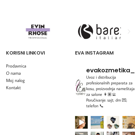
zaštita od UV zracenja,
KORISNI LINKOVI
EVA INSTAGRAM
Prodavnica
evakozmetika_
O nama
Uvoz i distribucija
Moj nalog
profesionalnih preparata za
Kontakt
kosu, proizvodnja nameštaja
za salone
👩🏽‍💻
Poručivanje: sajt; dm 💌;
telefon 📞