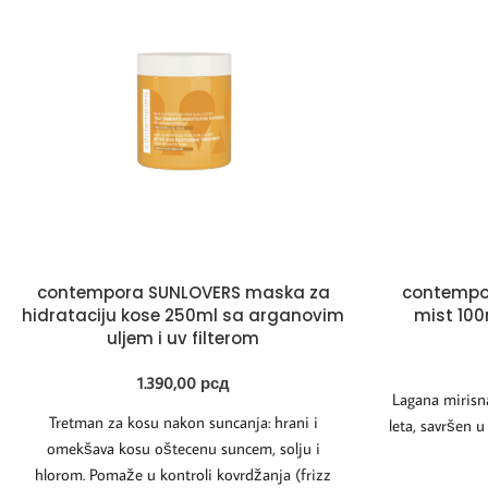
contempora SUNLOVERS maska za
contempo
hidrataciju kose 250ml sa arganovim
mist 10
uljem i uv filterom
1.390,00
рсд
Lagana mirisna
Tretman za kosu nakon suncanja: hrani i
leta, savršen u
omekšava kosu oštecenu suncem, solju i
hlorom. Pomaže u kontroli kovrdžanja (frizz