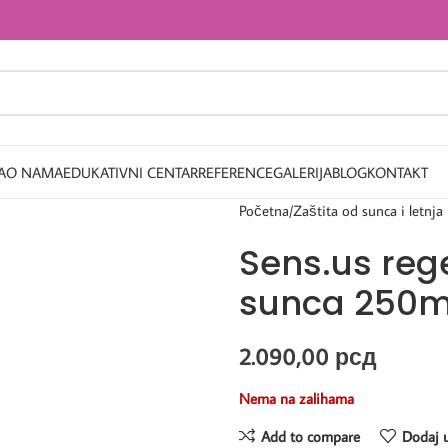
A
O NAMA
EDUKATIVNI CENTAR
REFERENCE
GALERIJA
BLOG
KONTAKT
Početna
Zaštita od sunca i letnja
Sens.us rege
sunca 250m
2.090,00
рсд
Nema na zalihama
Add to compare
Dodaj u