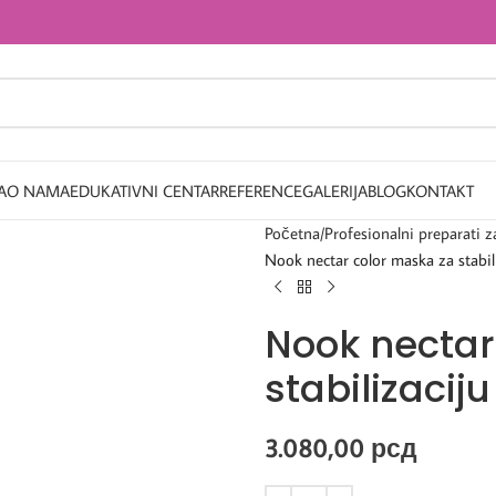
A
O NAMA
EDUKATIVNI CENTAR
REFERENCE
GALERIJA
BLOG
KONTAKT
Početna
Profesionalni preparati z
Nook nectar color maska za stabil
Nook nectar
stabilizacij
3.080,00
рсд