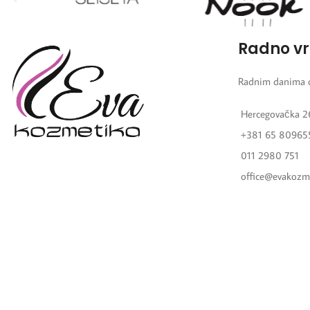
Radno v
Radnim danima 
Hercegovačka 2
+381 65 80965
011 2980 751
office@evakozm