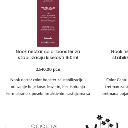
Nook nectar color booster za
Nook n
stabilizaciju kiselosti 150ml
stabili
2.540,00
рсд
Nook nectar color booster za stabilizaciju i
Color Captu
očuvanje boje kose, leave-in, bez ispiranja.
tretman za st
Formulirano s posebnim aktivnim sastojcima sa
tretmana bojanj
svojstvima
Sa