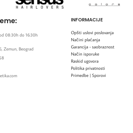
reme:
INFORMACIJE
Opšti uslovi poslovanja
od 08:30h do 16:30h
Načini plaćanja
Garancija - saobraznost
6, Zemun, Beograd
Način isporuke
58
Raskid ugovora
Politika privatnosti
Primedbe | Sporovi
etika.com