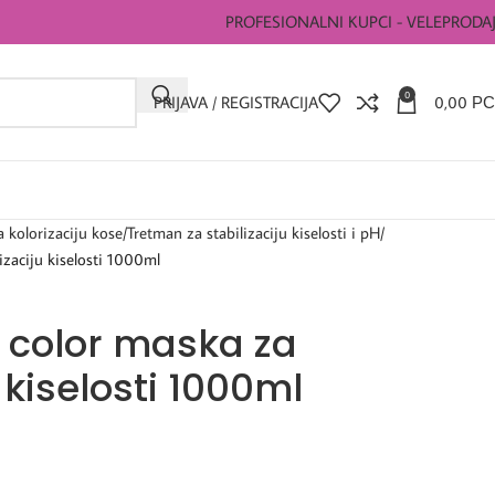
PROFESIONALNI KUPCI - VELEPRODA
0
PRIJAVA / REGISTRACIJA
0,00
РС
a kolorizaciju kose
Tretman za stabilizaciju kiselosti i pH
izaciju kiselosti 1000ml
 color maska za
u kiselosti 1000ml