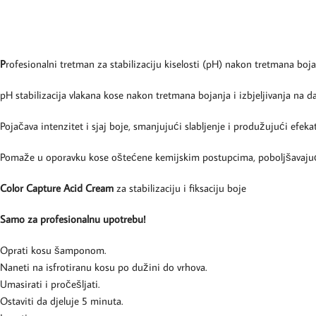
P
rofesionalni tretman za stabilizaciju kiselosti (pH) nakon tretmana bojanja
pH stabilizacija vlakana kose nakon tretmana bojanja i izbjeljivanja na d
Pojačava intenzitet i sjaj boje, smanjujući slabljenje i produžujući efeka
Pomaže u oporavku kose oštećene kemijskim postupcima, poboljšavajući 
Color Capture Acid Cream
za stabilizaciju i fiksaciju boje
Samo za profesionalnu upotrebu!
Oprati kosu šamponom.
Naneti na isfrotiranu kosu po dužini do vrhova.
Umasirati i pročešljati.
Ostaviti da djeluje 5 minuta.