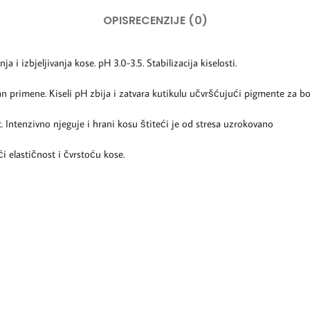
OPIS
RECENZIJE (0)
 i izbjeljivanja kose. pH 3.0-3.5. Stabilizacija kiselosti.
an primene. Kiseli pH zbija i zatvara kutikulu učvršćujući pigmente za bo
t. Intenzivno njeguje i hrani kosu štiteći je od stresa uzrokovano
elastičnost i čvrstoću kose.