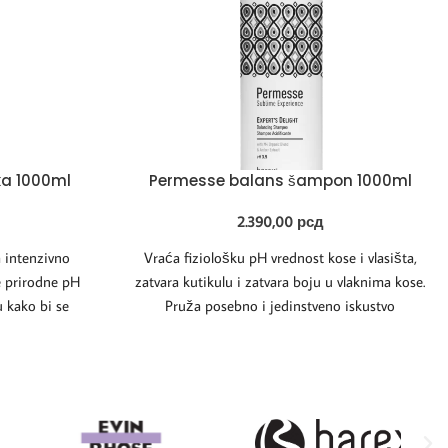
a 1000ml
Permesse balans šampon 1000ml
2.390,00
рсд
a intenzivno
Vraća fiziološku pH vrednost kose i vlasišta,
e prirodne pH
zatvara kutikulu i zatvara boju u vlaknima kose.
u kako bi se
Pruža posebno i jedinstveno iskustvo