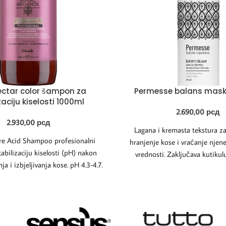
ectar color šampon za
Permesse balans mask
zaciju kiselosti 1000ml
2.690,00
рсд
2.930,00
рсд
Lagana i kremasta tekstura z
re Acid Shampoo profesionalni
hranjenje kose i vraćanje njen
abilizaciju kiselosti (pH) nakon
vrednosti. Zaključava kutikul
a i izbjeljivanja kose. pH 4.3-4.7.
pigmenti
mo za profesionalnu