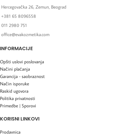
Hercegovačka 26, Zemun, Beograd
+381 65 8096558
011 2980 751
office@evakozmetika.com
INFORMACIJE
Opšti uslovi poslovanja
Načini plaćanja
Garancija - saobraznost
Način isporuke
Raskid ugovora
Politika privatnosti
Primedbe | Sporovi
KORISNI LINKOVI
Prodavnica