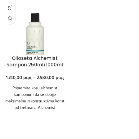
Olioseta Alchemist
šampon 250ml/1000ml
1.740,00
рсд
–
2.580,00
рсд
Pripremite kosu alchemist
šamponom da se dobije
maksimalnu rekonstruktivnu korist
od tretmana Alchemist
Reconstructor. Zahvaljujući
EasyBond tehnologiji, koja
popravlja disulfidne