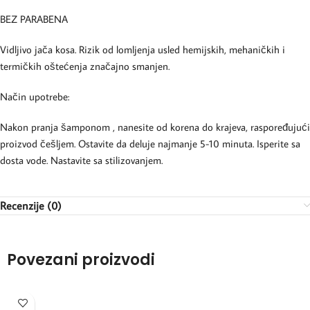
BEZ PARABENA
Vidljivo jača kosa. Rizik od lomljenja usled hemijskih, mehaničkih i
termičkih oštećenja značajno smanjen.
Način upotrebe:
Nakon pranja šamponom , nanesite od korena do krajeva, raspoređujući
proizvod češljem. Ostavite da deluje najmanje 5-10 minuta. Isperite sa
dosta vode. Nastavite sa stilizovanjem.
Recenzije (0)
Povezani proizvodi