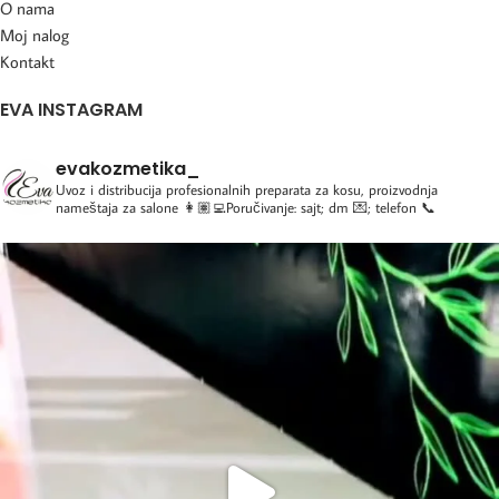
O nama
Moj nalog
Kontakt
EVA INSTAGRAM
evakozmetika_
Uvoz i distribucija profesionalnih preparata za kosu, proizvodnja
nameštaja za salone
👩🏽‍💻Poručivanje: sajt; dm 💌; telefon 📞