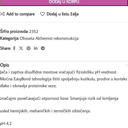
DODAJ U KORPU
Add to compare
Dodaj u listu želja
Šifra proizvoda:
2352
Kategorija:
Olioseta Alchemist rekonstrukcija
Share:
Opis
Jača i zaptiva disulfidne mostove vraćajući fiziološku pH vrednost.
Moćna EasyBond tehnologija štiti spoljašnju kutikulu, prodire u korteks
dlake i obnavlja proteinske veze,
značajno povećavajući otpornost kose. Smanjuje rizik od lomljenja
usled hemijskih, mehaničkih i termičkih oštećenja.
pH 4,2