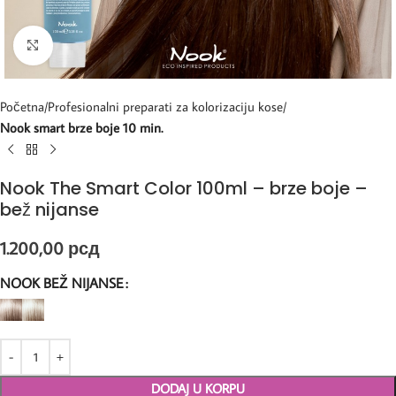
Kliknite za uvećanje
Početna
Profesionalni preparati za kolorizaciju kose
Nook smart brze boje 10 min.
Nook The Smart Color 100ml – brze boje –
bež nijanse
1.200,00
рсд
NOOK BEŽ NIJANSE
DODAJ U KORPU