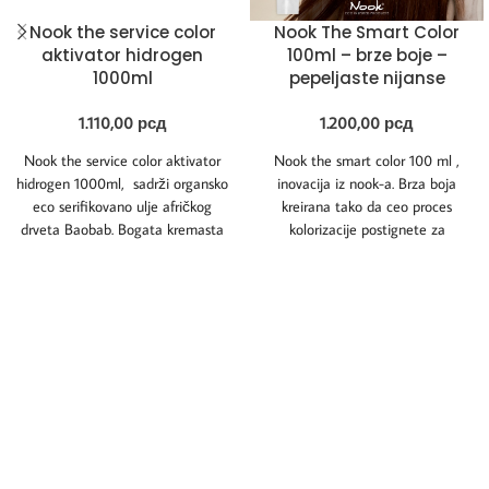
Nook the service color
Nook The Smart Color
aktivator hidrogen
100ml – brze boje –
1000ml
pepeljaste nijanse
1.110,00
рсд
1.200,00
рсд
Nook the service color aktivator
Nook the smart color 100 ml ,
hidrogen 1000ml, sadrži organsko
inovacija iz nook-a. Brza boja
eco serifikovano ulje afričkog
kreirana tako da ceo proces
drveta Baobab. Bogata kremasta
kolorizacije postignete za
visokostabilozovana kompozicija
koja