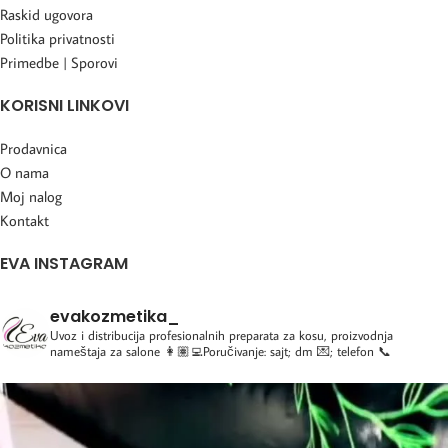
Raskid ugovora
Politika privatnosti
Primedbe | Sporovi
KORISNI LINKOVI
Prodavnica
O nama
Moj nalog
Kontakt
EVA INSTAGRAM
evakozmetika_
Uvoz i distribucija profesionalnih preparata za kosu, proizvodnja
nameštaja za salone
👩🏽‍💻Poručivanje: sajt; dm 💌; telefon 📞