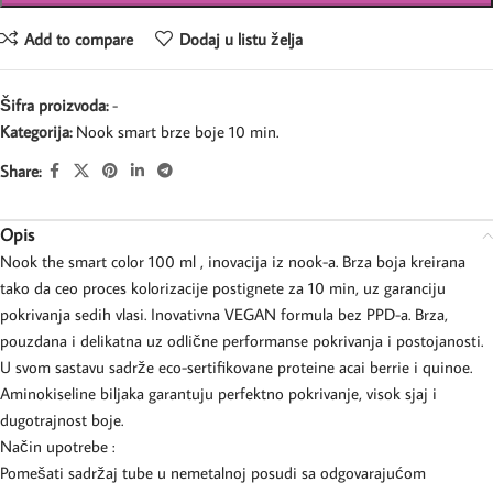
Add to compare
Dodaj u listu želja
Šifra proizvoda:
-
Kategorija:
Nook smart brze boje 10 min.
Share:
Opis
Nook the smart color 100 ml , inovacija iz nook-a. Brza boja kreirana
tako da ceo proces kolorizacije postignete za 10 min, uz garanciju
pokrivanja sedih vlasi. Inovativna VEGAN formula bez PPD-a. Brza,
pouzdana i delikatna uz odlične performanse pokrivanja i postojanosti.
U svom sastavu sadrže eco-sertifikovane proteine acai berrie i quinoe.
Aminokiseline biljaka garantuju perfektno pokrivanje, visok sjaj i
dugotrajnost boje.
Način upotrebe :
Pomešati sadržaj tube u nemetalnoj posudi sa odgovarajućom