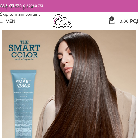
CALL CENTAR: 011 2980 751
Skip to navigation
Skip to main content
0
MENI
0,00
РС