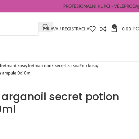
PROFESIONALNI KUPCI - VELEPRODA
0
PRIJAVA / REGISTRACIJA
0,00
РС
Tretmani kose
Tretman nook secret za snažnu kosu
on ampule 9x10ml
arganoil secret potion
0ml