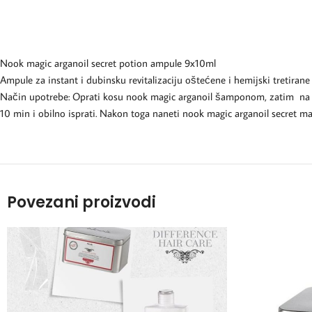
Nook magic arganoil secret potion ampule 9x10ml
Ampule za instant i dubinsku revitalizaciju oštećene i hemijski tretirane 
Način upotrebe: Oprati kosu nook magic arganoil šamponom, zatim na isf
10 min i obilno isprati. Nakon toga naneti nook magic arganoil secret mas
Povezani proizvodi