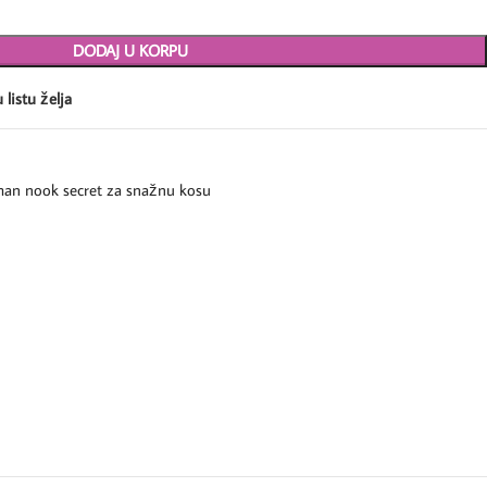
DODAJ U KORPU
 listu želja
man nook secret za snažnu kosu