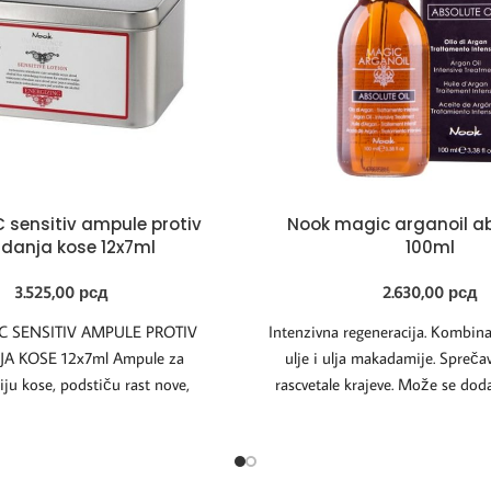
 sensitiv ampule protiv
Nook magic arganoil ab
danja kose 12x7ml
100ml
3.525,00
рсд
2.630,00
рсд
 SENSITIV AMPULE PROTIV
Intenzivna regeneracija. Kombin
A KOSE 12x7ml Ampule za
ulje i ulja makadamije. Sprečav
ciju kose, podstiču rast nove,
rascvetale krajeve. Može se doda
u opadanje i povoljno deluju
kosu