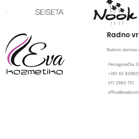
Radno v
Radnim danima 
Hercegovačka 2
+381 65 80965
011 2980 751
office@evakozm