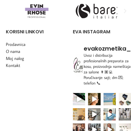
KORISNI LINKOVI
EVA INSTAGRAM
Prodavnica
evakozmetika_
O nama
Uvoz i distribucija
Moj nalog
profesionalnih preparata za
Kontakt
kosu, proizvodnja nameštaja
za salone
👩🏽‍💻
Poručivanje: sajt; dm 💌;
telefon 📞