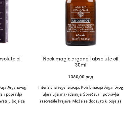
solute oil
Nook magic arganoil absolute oil
30ml
1.080,00
рсд
acija Arganovog
Intenzivna regeneracija. Kombinacija Arganovog
a i popravlja
ulje i ulja makadamije. Sprečava i popravlja
vati u boje za
rascvetale krajeve. Može se dodavati u boje za
kosu