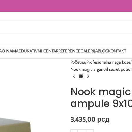
A
O NAMA
EDUKATIVNI CENTAR
REFERENCE
GALERIJA
BLOG
KONTAKT
Početna
Profesionalna nega kose
Nook magic arganoil secret poti
Nook magic 
ampule 9x1
3.435,00
рсд