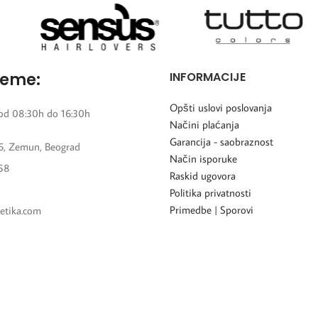
reme:
INFORMACIJE
Opšti uslovi poslovanja
od 08:30h do 16:30h
Načini plaćanja
Garancija - saobraznost
6, Zemun, Beograd
Način isporuke
58
Raskid ugovora
Politika privatnosti
Primedbe | Sporovi
etika.com