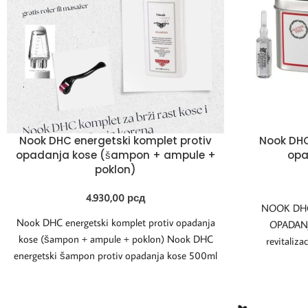
Nook DHC energetski komplet protiv
Nook DHC
opadanja kose (šampon + ampule +
opa
poklon)
4.930,00
рсд
NOOK DHC
Nook DHC energetski komplet protiv opadanja
OPADANJ
kose (šampon + ampule + poklon) Nook DHC
revitaliza
energetski šampon protiv opadanja kose 500ml
sprečavaj