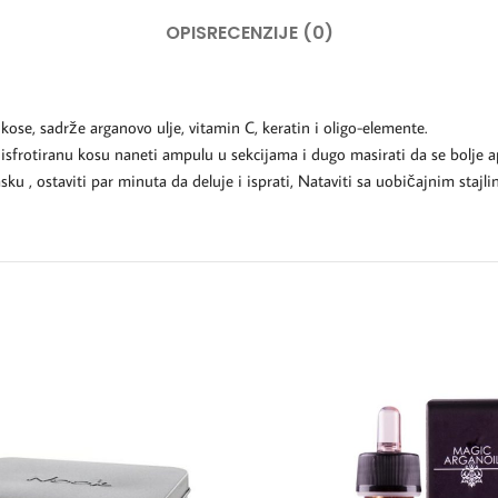
OPIS
RECENZIJE (0)
kose, sadrže arganovo ulje, vitamin C, keratin i oligo-elemente.
rotiranu kosu naneti ampulu u sekcijama i dugo masirati da se bolje ap
ku , ostaviti par minuta da deluje i isprati, Nataviti sa uobičajnim staj