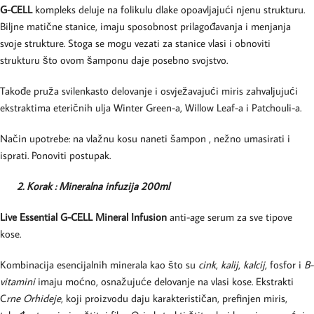
G-
CELL
komplek
s deluje na folikulu dlake opoavljajući njenu strukturu.
Biljne matične stanice, imaju sposobnost prilagođavanja i menjanja
svoje strukture. Stoga se mogu
vezati za stanice vlasi i obnoviti
strukturu što ovom šamponu daje posebno svojstvo.
Takođe pruža
svilenkasto delovanje i osvježavajući miris zahvaljujući
ekstraktima eteričnih ulja Winter Green-a, Willow Leaf-a i Patchouli-a.
Način upotrebe: na vlažnu kosu naneti šampon , nežno umasirati i
isprati. Ponoviti postupak.
2. Korak : Mineralna infuzija 200ml
Live Essential G-CELL Mineral Infusion
anti-age serum za sve tipove
kose.
Kombinacija esencijalnih minerala kao što su
cink
,
kalij
,
kalcij
, fosfor i
B-
vitamini
imaju moćno, osnažujuće delovanje na vlasi kose. Ekstrakti
C
rne Orhideje
, koji proizvodu daju karakterističan, prefinjen miris,