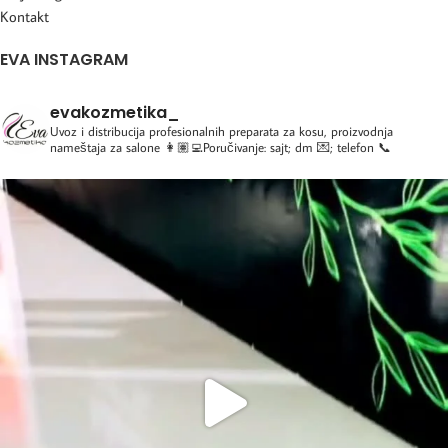
Kontakt
EVA INSTAGRAM
evakozmetika_
Uvoz i distribucija profesionalnih preparata za kosu, proizvodnja
nameštaja za salone
👩🏽‍💻Poručivanje: sajt; dm 💌; telefon 📞