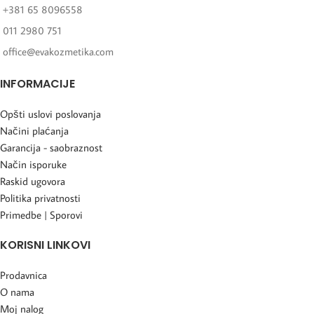
+381 65 8096558
011 2980 751
office@evakozmetika.com
INFORMACIJE
Opšti uslovi poslovanja
Načini plaćanja
Garancija - saobraznost
Način isporuke
Raskid ugovora
Politika privatnosti
Primedbe | Sporovi
KORISNI LINKOVI
Prodavnica
O nama
Moj nalog