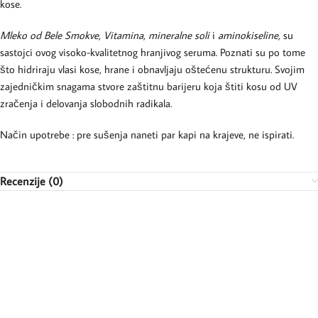
kose.
Mleko od Bele Smokve
,
Vitamina
,
mineralne soli
i
aminokiseline,
su
sastojci ovog visoko-kvalitetnog hranjivog seruma. Poznati su po tome
što hidriraju vlasi kose, hrane i obnavljaju oštećenu strukturu. Svojim
zajedničkim snagama stvore zaštitnu barijeru koja štiti kosu od UV
zračenja i delovanja slobodnih radikala.
Način upotrebe : pre sušenja naneti par kapi na krajeve, ne ispirati.
Recenzije (0)