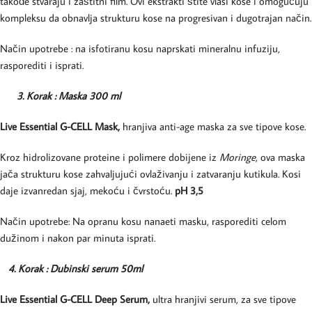
takođe stvaraju i zaštitni film. Ovi ekstrakti štite vlasi kose i omogućuju
kompleksu da obnavlja strukturu kose na progresivan i dugotrajan način.
Način upotrebe : na isfotiranu kosu naprskati mineralnu infuziju,
rasporediti i isprati.
3. Korak : Maska 300 ml
Live Essential G-CELL Mask,
hranjiva anti-age maska za sve tipove kose.
Kroz hidrolizovane proteine ​​i polimere dobijene iz
Moringe
, ova maska
jača strukturu kose zahvaljujući ovlaživanju i zatvaranju kutikula. Kosi
daje izvanredan sjaj, mekoću i čvrstoću.
pH 3,5
Način upotrebe: Na opranu kosu nanaeti masku, rasporediti celom
dužinom i nakon par minuta isprati.
4. Korak : Dubinski serum 50ml
Live Essential G-CELL Deep Serum,
ultra hranjivi serum, za sve tipove