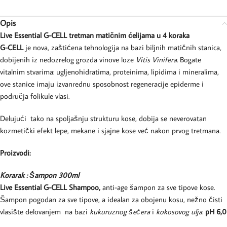
Opis
Live Essential G-CELL tretman matičnim ćelijama u 4 koraka
G-CELL
je nova, zaštićena tehnologija na bazi biljnih matičnih stanica,
dobijenih iz nedozrelog grozda vinove loze
Vitis Vinifera.
Bogate
vitalnim stvarima: ugljenohidratima, proteinima, lipidima i mineralima,
ove stanice imaju izvanrednu sposobnost regeneracije epiderme i
područja folikule vlasi.
Delujući tako na spoljašnju strukturu kose, dobija se neverovatan
kozmetički efekt lepe, mekane i sjajne kose već nakon prvog tretmana.
Proizvodi:
Korarak : Šampon 300ml
Live Essential G-CELL Shampoo,
anti-age šampon za sve tipove kose.
Šampon pogodan za sve tipove, a idealan
za obojenu kosu, nežno čisti
vlasište
delovanjem na bazi
kukuruznog šećera
i
kokosovog ulja
.
pH 6,0