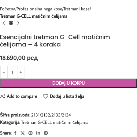
Početna
Profesionalna nega kose
Tretmani kose
Tretman G-CELL matičnim ćelijama
Esencijalni tretman G-Cell matičnim
ćelijama – 4 koraka
18.690,00
рсд
DODAJ U KORPU
Add to compare
Dodaj u listu želja
Šifra proizvoda:
2131/2132/2133/2134
Kategorija:
Tretman G-CELL matičnim ćelijama
Share: