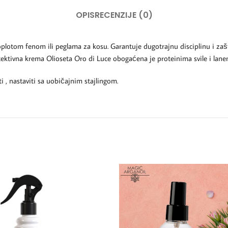
OPIS
RECENZIJE (0)
otom fenom ili peglama za kosu. Garantuje dugotrajnu disciplinu i zaštit
otektivna krema Olioseta Oro di Luce obogaćena je proteinima svile i la
i , nastaviti sa uobičajnim stajlingom.