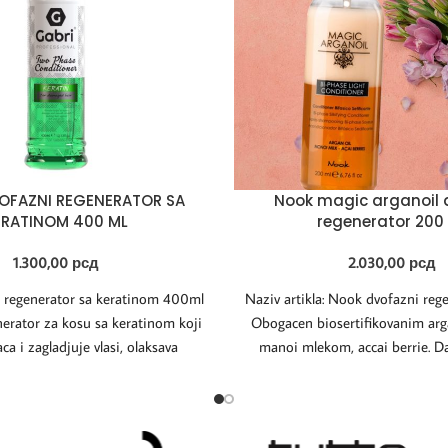
OFAZNI REGENERATOR SA
Nook magic arganoil 
ERATINOM 400 ML
regenerator 200
1.300,00
рсд
2.030,00
рсд
i regenerator sa keratinom 400ml
Naziv artikla: Nook dvofazni re
erator za kosu sa keratinom koji
Obogacen biosertifikovanim arg
aca i zagladjuje vlasi, olaksava
manoi mlekom, accai berrie. D
rascesljavanje
hidrataciju i mekoću