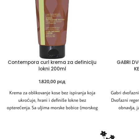
Contempora curl krema za definiciju
GABRI DV
lokni 200ml
K
1.820,00
рсд
Krema za oblikovanje kose bez ispiranja koja
Gabri dvofazn
ukroćuje, hrani i definiše lokne bez
Dvofazni regen
opterećenja. Sa uljima morske bobice (morskog
obnavlja, j
bujona)