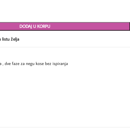
DODAJ U KORPU
 listu želja
a , dve faze za negu kose bez ispiranja