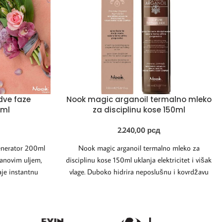
dve faze
Nook magic arganoil termalno mleko
 ml
za disciplinu kose 150ml
2.240,00
рсд
generator 200ml
Nook magic arganoil termalno mleko za
anovim uljem,
disciplinu kose 150ml uklanja elektricitet i višak
aje instantnu
vlage. Duboko hidrira neposlušnu i kovrdžavu
 za
kosu.