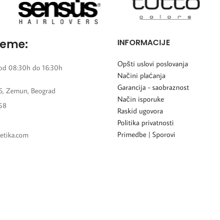
reme:
INFORMACIJE
Opšti uslovi poslovanja
od 08:30h do 16:30h
Načini plaćanja
Garancija - saobraznost
6, Zemun, Beograd
Način isporuke
58
Raskid ugovora
Politika privatnosti
Primedbe | Sporovi
etika.com