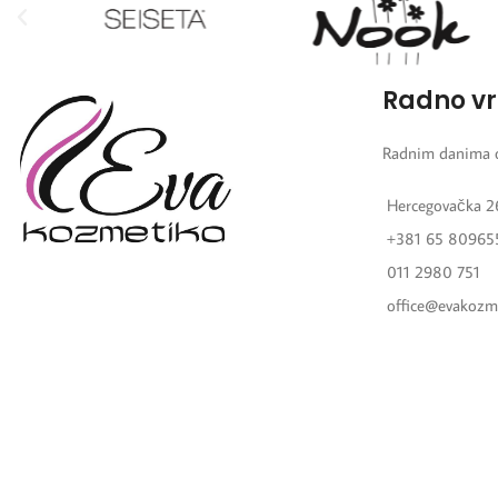
Radno v
Radnim danima 
Hercegovačka 2
+381 65 80965
011 2980 751
office@evakozm