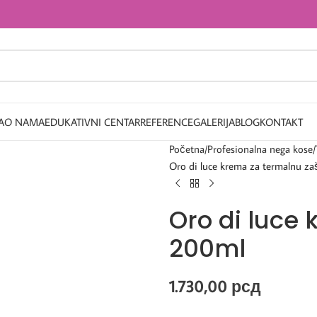
A
O NAMA
EDUKATIVNI CENTAR
REFERENCE
GALERIJA
BLOG
KONTAKT
Početna
Profesionalna nega kose
Oro di luce krema za termalnu za
Oro di luce 
200ml
1.730,00
рсд