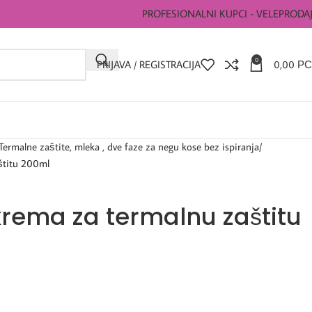
PROFESIONALNI KUPCI - VELEPRODA
0
PRIJAVA / REGISTRACIJA
0,00
РС
Termalne zaštite, mleka , dve faze za negu kose bez ispiranja
štitu 200ml
krema za termalnu zaštitu