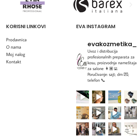
KORISNI LINKOVI
EVA INSTAGRAM
Prodavnica
evakozmetika_
O nama
Uvoz i distribucija
Moj nalog
profesionalnih preparata za
Kontakt
kosu, proizvodnja nameštaja
za salone
👩🏽‍💻
Poručivanje: sajt; dm 💌;
telefon 📞