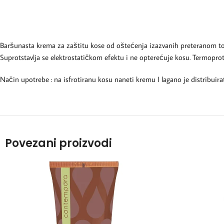
Baršunasta krema za zaštitu kose od oštećenja izazvanih preteranom topl
Suprotstavlja se elektrostatičkom efektu i ne opterećuje kosu. Termopr
Način upotrebe : na isfrotiranu kosu naneti kremu I lagano je distribuirat
Povezani proizvodi