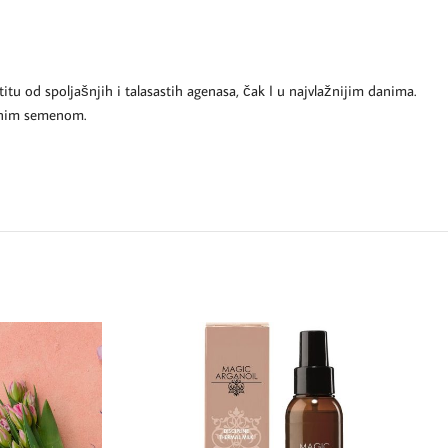
u od spoljašnjih i talasastih agenasa, čak I u najvlažnijim danima.
nenim semenom.