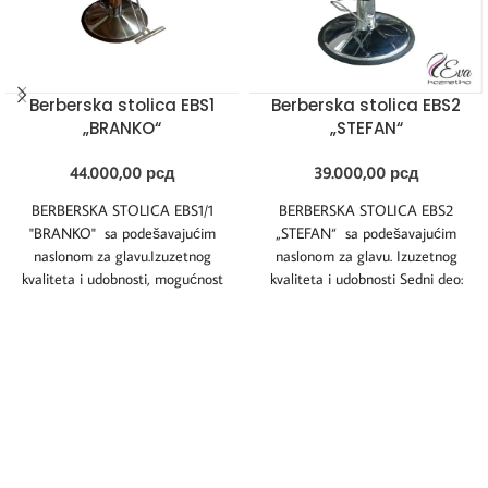
Berberska stolica EBS1
Berberska stolica EBS2
„BRANKO“
„STEFAN“
44.000,00
рсд
39.000,00
рсд
BERBERSKA STOLICA EBS1/1
BERBERSKA STOLICA EBS2
"BRANKO" sa podešavajućim
„STEFAN“ sa podešavajućim
naslonom za glavu.Izuzetnog
naslonom za glavu. Izuzetnog
kvaliteta i udobnosti, mogućnost
kvaliteta i udobnosti Sedni deo:
izbora boje eko kože, dimenzija i
masiv – tapaciran eko kožom
oblika.