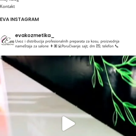
Kontakt
EVA INSTAGRAM
evakozmetika_
Uvoz i distribucija profesionalnih preparata za kosu, proizvodnja
nameštaja za salone
👩🏽‍💻Poručivanje: sajt; dm 💌; telefon 📞