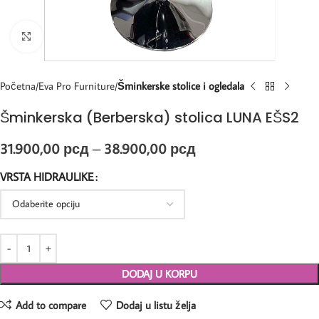
Kliknite za uvećanje
Početna
Eva Pro Furniture
Šminkerske stolice i ogledala
Šminkerska (Berberska) stolica LUNA EŠS2
31.900,00
рсд
–
38.900,00
рсд
VRSTA HIDRAULIKE
DODAJ U KORPU
Add to compare
Dodaj u listu želja