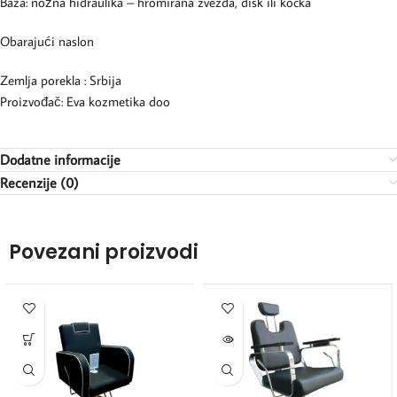
Baza: nožna hidraulika – hromirana zvezda, disk ili kocka
Obarajući naslon
Zemlja porekla : Srbija
Proizvođač: Eva kozmetika doo
Dodatne informacije
Recenzije (0)
Povezani proizvodi