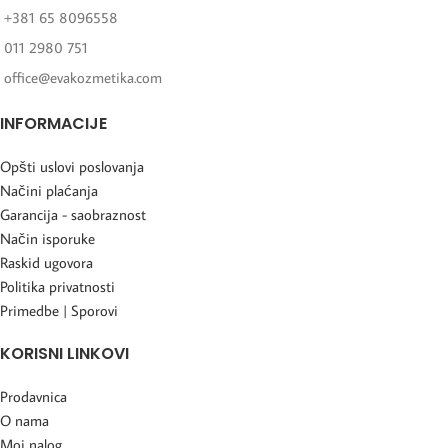
+381 65 8096558
011 2980 751
office@evakozmetika.com
INFORMACIJE
Opšti uslovi poslovanja
Načini plaćanja
Garancija - saobraznost
Način isporuke
Raskid ugovora
Politika privatnosti
Primedbe | Sporovi
KORISNI LINKOVI
Prodavnica
O nama
Moj nalog