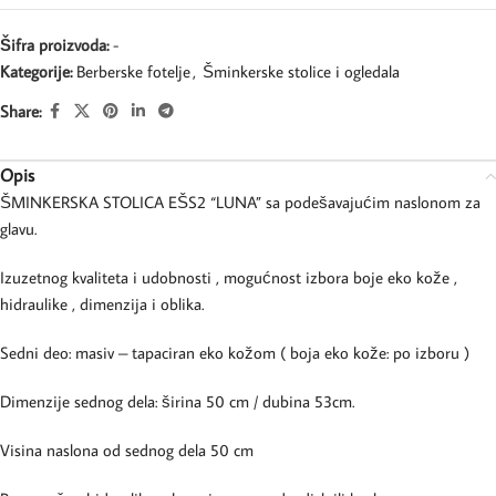
Šifra proizvoda:
-
Kategorije:
Berberske fotelje
,
Šminkerske stolice i ogledala
Share:
Opis
ŠMINKERSKA STOLICA EŠS2 “LUNA” sa podešavajućim naslonom za
glavu.
Izuzetnog kvaliteta i udobnosti , mogućnost izbora boje eko kože ,
hidraulike , dimenzija i oblika.
Sedni deo: masiv – tapaciran eko kožom ( boja eko kože: po izboru )
Dimenzije sednog dela: širina 50 cm / dubina 53cm.
Visina naslona od sednog dela 50 cm