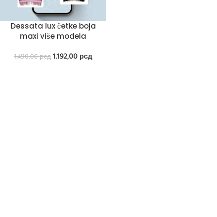
Dessata lux četke boja
maxi više modela
1.192,00
рсд
1.490,00
рсд