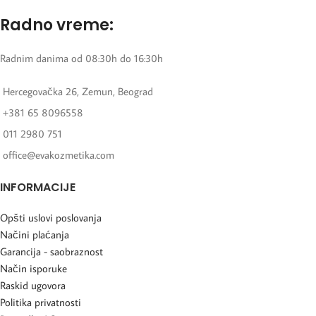
Radno vreme:
Radnim danima od 08:30h do 16:30h
Hercegovačka 26, Zemun, Beograd
+381 65 8096558
011 2980 751
office@evakozmetika.com
INFORMACIJE
Opšti uslovi poslovanja
Načini plaćanja
Garancija - saobraznost
Način isporuke
Raskid ugovora
Politika privatnosti