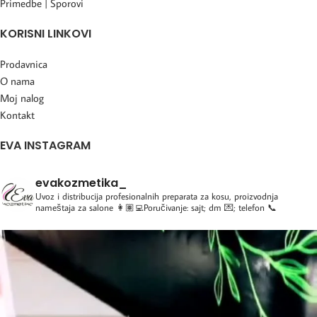
Primedbe | Sporovi
KORISNI LINKOVI
Prodavnica
O nama
Moj nalog
Kontakt
EVA INSTAGRAM
evakozmetika_
Uvoz i distribucija profesionalnih preparata za kosu, proizvodnja
nameštaja za salone
👩🏽‍💻Poručivanje: sajt; dm 💌; telefon 📞