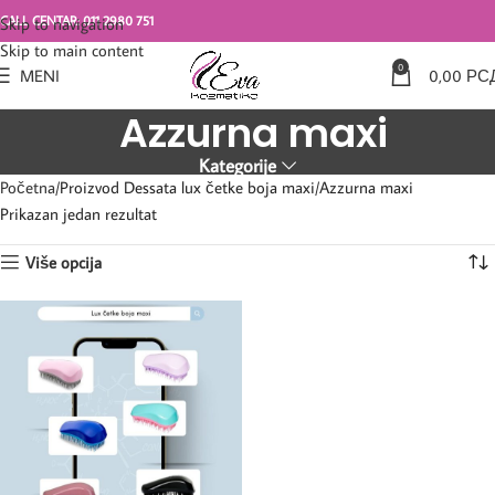
CALL CENTAR: 011 2980 751
Skip to navigation
Skip to main content
0
MENI
0,00
РС
Azzurna maxi
Kategorije
Početna
Proizvod Dessata lux četke boja maxi
Azzurna maxi
Prikazan jedan rezultat
Više opcija