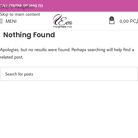
CALL CENTAR: 011 2980 751
Skip to navigation
Skip to main content
0
MENI
0,00
РС
Nothing Found
Apologies, but no results were found. Perhaps searching will help find a
related post.