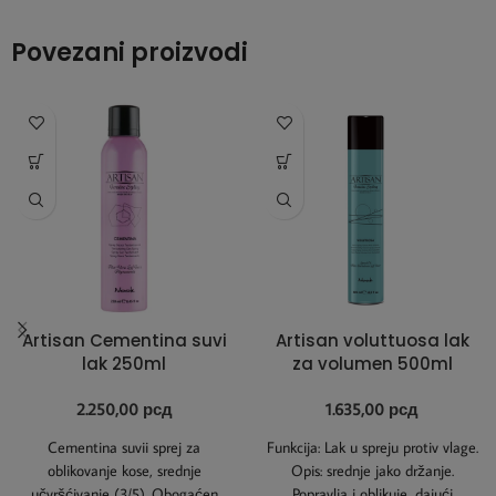
Povezani proizvodi
Artisan Cementina suvi
Artisan voluttuosa lak
lak 250ml
za volumen 500ml
2.250,00
рсд
1.635,00
рсд
Cementina suvii sprej za
Funkcija: Lak u spreju protiv vlage.
oblikovanje kose, srednje
Opis: srednje jako držanje.
učvršćivanje (3/5). Obogaćen
Popravlja i oblikuje, dajući