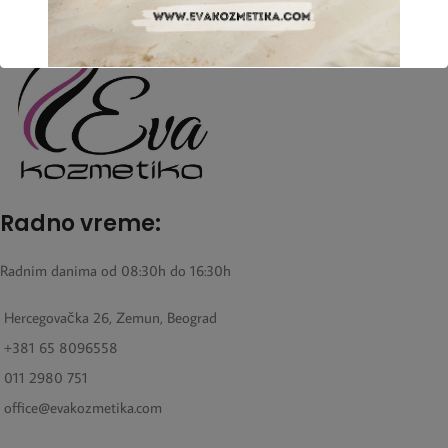
Radno vreme:
Radnim danima od 08:30h do 16:30h
Hercegovačka 26, Zemun, Beograd
+381 65 8096558
011 2980 751
office@evakozmetika.com