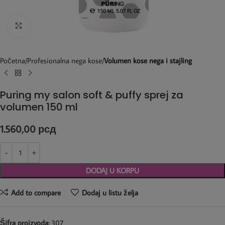
Kliknite za uvećanje
Početna
Profesionalna nega kose
Volumen kose nega i stajling
Puring my salon soft & puffy sprej za
volumen 150 ml
1.560,00
рсд
DODAJ U KORPU
Add to compare
Dodaj u listu želja
Šifra proizvoda:
307