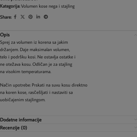
Kategorija:
Volumen kose nega i stajling
Share:
Opis
Sprej za volumen iz korena sa jakim
držanjem. Daje maksimalan volumen,
telo i podršku kosi. Ne ostavlja ostatke i
ne otežava kosu. Odličan je za stajling
na visokim temperaturama.
Način upotrebe: Prskati na suvu kosu direktno
na koren kose, rasčešljati i nastaviti sa
uobičajenim stajlingom.
Dodatne informacije
Recenzije (0)