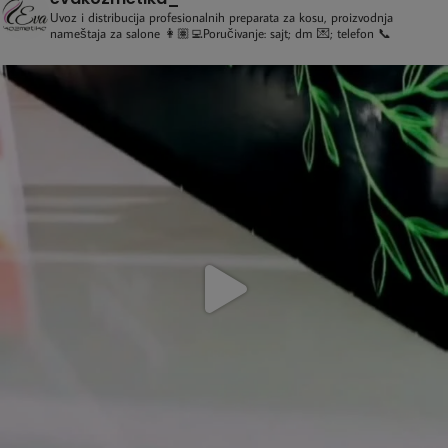
Uvoz i distribucija profesionalnih preparata za kosu, proizvodnja
nameštaja za salone
👩🏽‍💻Poručivanje: sajt; dm 💌; telefon 📞