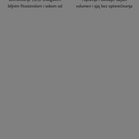
biljnim fitosterolom i sokom od
volumen i sjaj bez opterećivanja
Aloa Vere. Idealan kako za
kose.