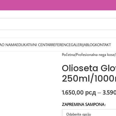
A
O NAMA
EDUKATIVNI CENTAR
REFERENCE
GALERIJA
BLOG
KONTAKT
Početna
Profesionalna nega kose
Olioseta Gl
250ml/1000
1.650,00
рсд
–
3.59
ZAPREMINA SAMPONA