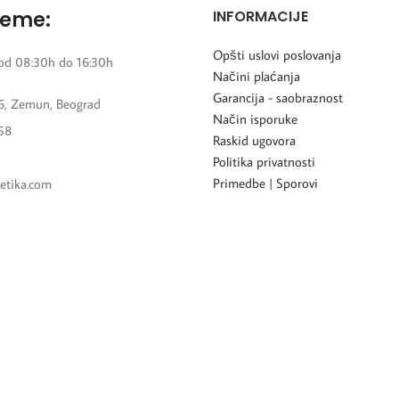
reme:
INFORMACIJE
Opšti uslovi poslovanja
od 08:30h do 16:30h
Načini plaćanja
Garancija - saobraznost
6, Zemun, Beograd
Način isporuke
58
Raskid ugovora
Politika privatnosti
Primedbe | Sporovi
etika.com