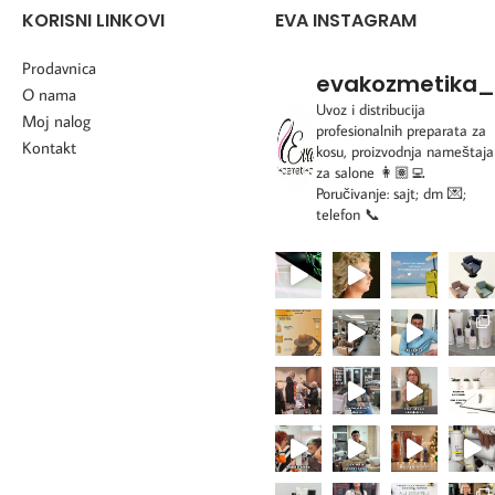
KORISNI LINKOVI
EVA INSTAGRAM
Prodavnica
evakozmetika_
O nama
Uvoz i distribucija
Moj nalog
profesionalnih preparata za
Kontakt
kosu, proizvodnja nameštaja
za salone
👩🏽‍💻
Poručivanje: sajt; dm 💌;
telefon 📞