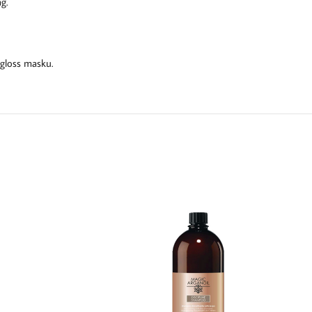
g.
 gloss masku.