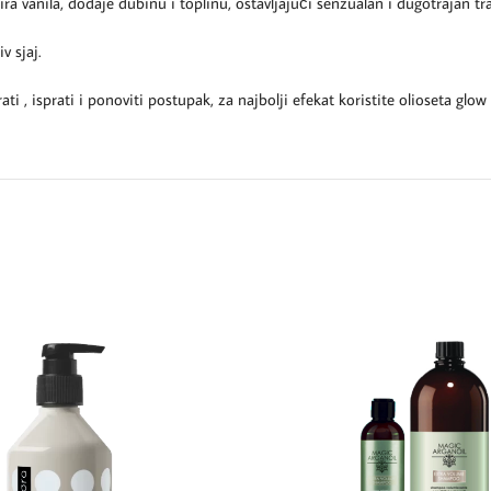
anila, dodaje dubinu i toplinu, ostavljajući senzualan i dugotrajan tra
v sjaj.
 isprati i ponoviti postupak, za najbolji efekat koristite olioseta glow