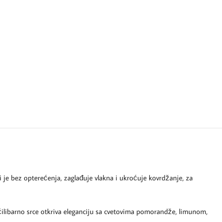
je bez opterećenja, zaglađuje vlakna i ukroćuje kovrdžanje, za
 ćilibarno srce otkriva eleganciju sa cvetovima pomorandže, limunom,