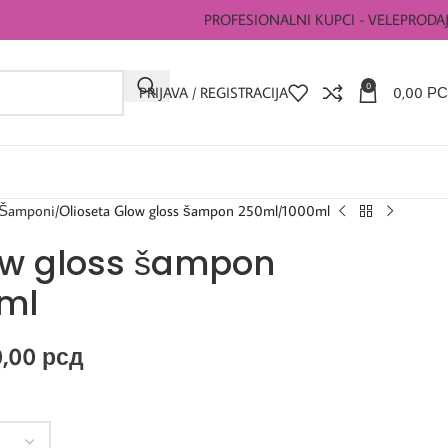
PROFESIONALNI KUPCI - VELEPRODA
0
PRIJAVA / REGISTRACIJA
0,00
РС
Šamponi
Olioseta Glow gloss šampon 250ml/1000ml
ow gloss šampon
ml
0,00
рсд