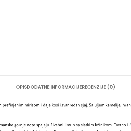
OPIS
DODATNE INFORMACIJE
RECENZIJE (0)
prefinjenim mirisom i daje kosi izvanredan sjaj. Sa uljem kamelije, hrani 
gurmanske gornje note spajaju živahni limun sa slatkim lešnikom. Cvetno i