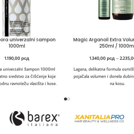
ra univerzalni šampon
Magic Arganoil Extra Vo
1000ml
250ml / 1000m
1.190,00
рсд
1.340,00
рсд
–
2.235,
 univerzalni šampon 1000ml
Lagana, delikatna formula osmišl
atno sredstvo za čišćenje koje
pojačala volumen i donela dubin
odnu ravnotežu vlasišta i kose.
na kosu.
 umirujuće i emolijentno,