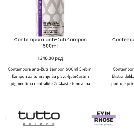
Contempora anti-žuti šampon
Contempo
500ml
1.340,00
рсд
Contempora anti-žuti šampon 500ml Srebrni
Contempora
šampon za toniranje Sa plavo-ljubičastim
Ekstra delik
pigmentima neutrališe žućkaste tonove na
poštuje prir
beloj, plavoj i izbeljenoj kosi
Deluje