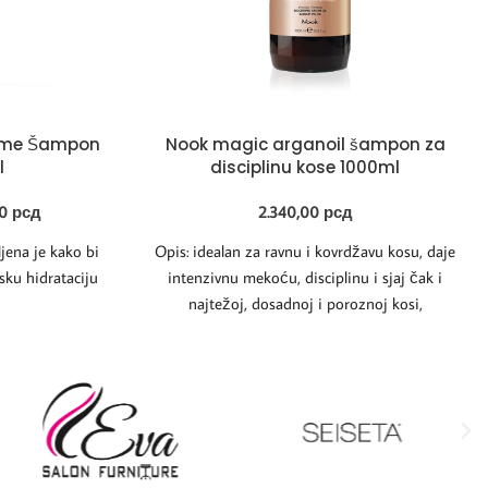
lume Šampon
Nook magic arganoil šampon za
l
disciplinu kose 1000ml
00
рсд
2.340,00
рсд
jena je kako bi
Opis: idealan za ravnu i kovrdžavu kosu, daje
sku hidrataciju
intenzivnu mekoću, disciplinu i sjaj čak i
najtežoj, dosadnoj i poroznoj kosi,