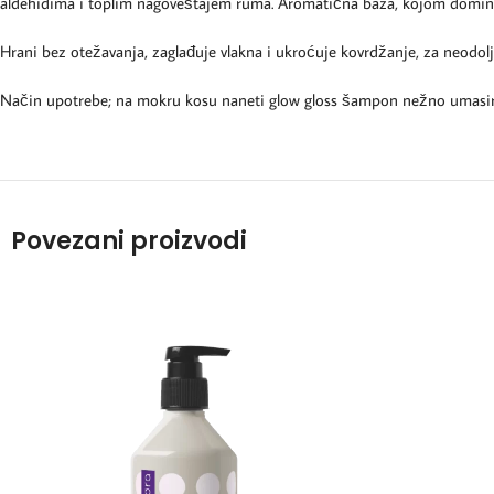
aldehidima i toplim nagoveštajem ruma. Aromatična baza, kojom dominira v
Hrani bez otežavanja, zaglađuje vlakna i ukroćuje kovrdžanje, za neodolji
Način upotrebe; na mokru kosu naneti glow gloss šampon nežno umasirati ,
Povezani proizvodi