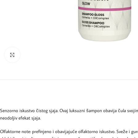
Kliknite za uvećanje
Senzorno iskustvo čistog sjaja. Ovaj luksuzni šampon obavija čula svojim 
neodoljiv efekat sjaja.
Olfaktorne note: prefinjeno i obavijajuće olfaktorno iskustvo. Sveže i 