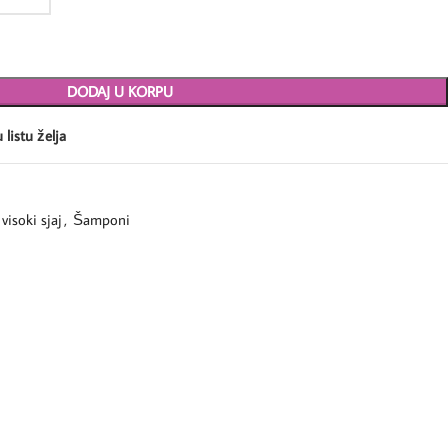
DODAJ U KORPU
 listu želja
visoki sjaj
,
Šamponi