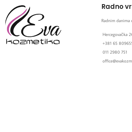
Radno v
Radnim danima 
Hercegovačka 2
+381 65 80965
011 2980 751
office@evakozm