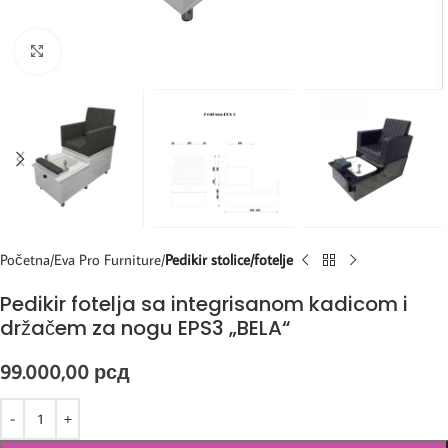
Kliknite za uvećanje
Početna
Eva Pro Furniture
Pedikir stolice/fotelje
Pedikir fotelja sa integrisanom kadicom i
držačem za nogu EPS3 „BELA“
99.000,00
рсд