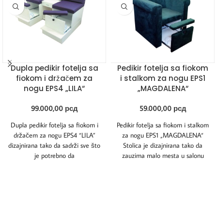
Dupla pedikir fotelja sa
Pedikir fotelja sa fiokom
fiokom i držačem za
i stalkom za nogu EPS1
nogu EPS4 „LILA“
„MAGDALENA“
99.000,00
рсд
59.000,00
рсд
Dupla pedikir fotelja sa fiokom i
Pedikir fotelja sa fiokom i stalkom
držačem za nogu EPS4 “LILA”
za nogu EPS1 „MAGDALENA“
dizajnirana tako da sadrži sve što
Stolica je dizajnirana tako da
je potrebno da
zauzima malo mesta u salonu