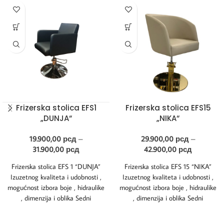
Frizerska stolica EFS1
Frizerska stolica EFS15
„DUNJA“
„NIKA“
19.900,00
рсд
–
29.900,00
рсд
–
31.900,00
рсд
42.900,00
рсд
Frizerska stolica EFS 1 “DUNJA”
Frizerska stolica EFS 15 “NIKA”
Izuzetnog kvaliteta i udobnosti ,
Izuzetnog kvaliteta i udobnosti ,
mogućnost izbora boje , hidraulike
mogućnost izbora boje , hidraulike
, dimenzija i oblika Sedni
, dimenzija i oblika Sedni