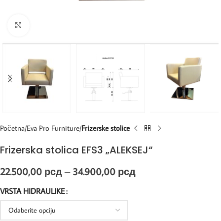
Kliknite za uvećanje
Početna
Eva Pro Furniture
Frizerske stolice
Frizerska stolica EFS3 „ALEKSEJ“
22.500,00
рсд
–
34.900,00
рсд
VRSTA HIDRAULIKE