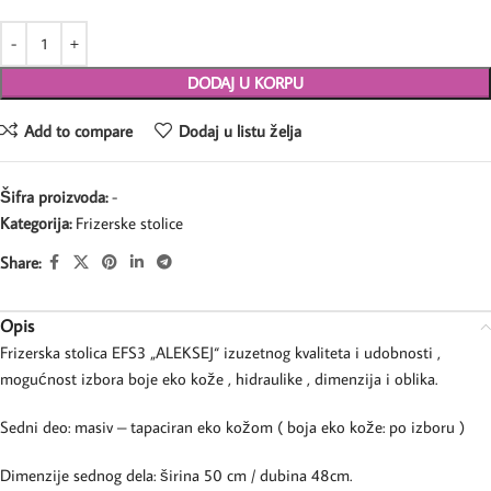
DODAJ U KORPU
Add to compare
Dodaj u listu želja
Šifra proizvoda:
-
Kategorija:
Frizerske stolice
Share:
Opis
Frizerska stolica EFS3 „ALEKSEJ“ izuzetnog kvaliteta i udobnosti ,
mogućnost izbora boje eko kože , hidraulike , dimenzija i oblika.
Sedni deo: masiv – tapaciran eko kožom ( boja eko kože: po izboru )
Dimenzije sednog dela: širina 50 cm / dubina 48cm.