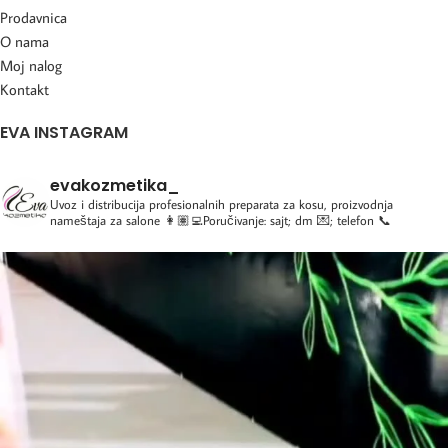
Prodavnica
O nama
Moj nalog
Kontakt
EVA INSTAGRAM
evakozmetika_
Uvoz i distribucija profesionalnih preparata za kosu, proizvodnja
nameštaja za salone
👩🏽‍💻Poručivanje: sajt; dm 💌; telefon 📞