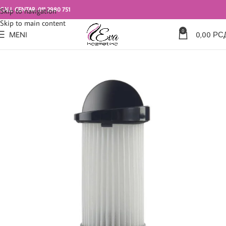
CALL CENTAR: 011 2980 751
Skip to navigation
Skip to main content
0
MENI
0,00
РС