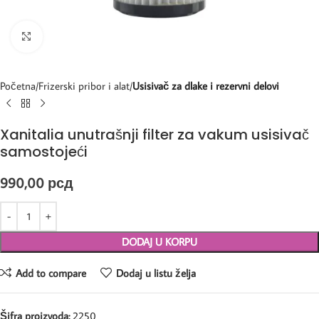
Kliknite za uvećanje
Početna
Frizerski pribor i alat
Usisivač za dlake i rezervni delovi
Xanitalia unutrašnji filter za vakum usisivač
samostojeći
990,00
рсд
DODAJ U KORPU
Add to compare
Dodaj u listu želja
Šifra proizvoda:
2250