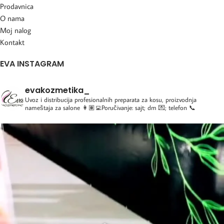
Prodavnica
O nama
Moj nalog
Kontakt
EVA INSTAGRAM
evakozmetika_
Uvoz i distribucija profesionalnih preparata za kosu, proizvodnja
nameštaja za salone
👩🏽‍💻Poručivanje: sajt; dm 💌; telefon 📞