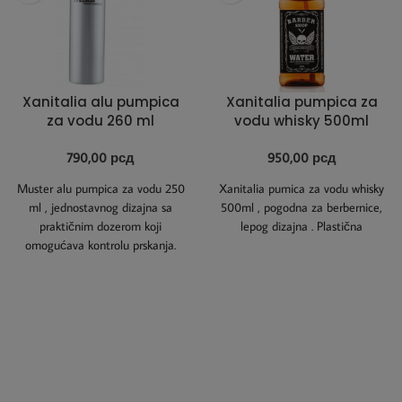
Xanitalia alu pumpica
Xanitalia pumpica za
za vodu 260 ml
vodu whisky 500ml
790,00
рсд
950,00
рсд
Muster alu pumpica za vodu 250
Xanitalia pumica za vodu whisky
ml , jednostavnog dizajna sa
500ml , pogodna za berbernice,
praktičnim dozerom koji
lepog dizajna . Plastična
omogućava kontrolu prskanja.