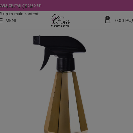
modal-check
CALL CENTAR: 011 2980 751
Skip to navigation
Skip to main content
0
MENI
0,00
РС