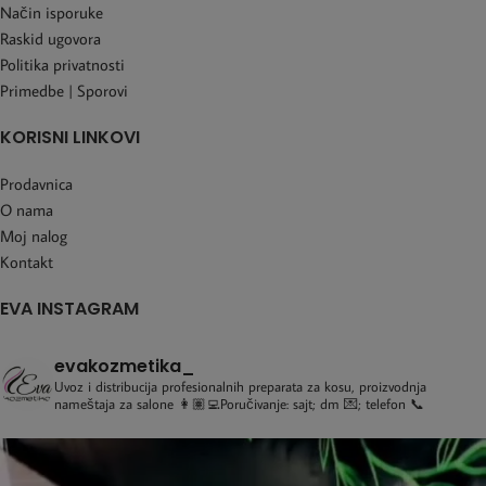
Način isporuke
Raskid ugovora
Politika privatnosti
Primedbe | Sporovi
KORISNI LINKOVI
Prodavnica
O nama
Moj nalog
Kontakt
EVA INSTAGRAM
evakozmetika_
Uvoz i distribucija profesionalnih preparata za kosu, proizvodnja
nameštaja za salone
👩🏽‍💻Poručivanje: sajt; dm 💌; telefon 📞