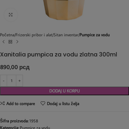
Kliknite za uvećanje
Početna
Frizerski pribor i alat
Sitan inventar
Pumpice za vodu
Xanitalia pumpica za vodu zlatna 300ml
890,00
рсд
DODAJ U KORPU
Add to compare
Dodaj u listu želja
Šifra proizvoda:
1958
Kategorija:
Pumpice za vodu