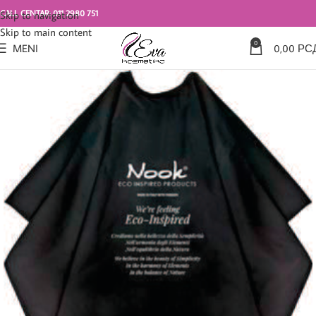
CALL CENTAR: 011 2980 751
Skip to navigation
Skip to main content
0
MENI
0,00
РС