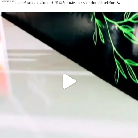
nameštaja za salone
👩🏽‍💻Poručivanje: sajt; dm 💌; telefon 📞