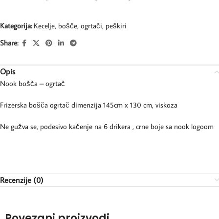
Kategorija:
Kecelje, bošče, ogrtači, peškiri
Share:
Opis
Nook bošča – ogrtač
Frizerska bošča ogrtač dimenzija 145cm x 130 cm, viskoza
Ne gužva se, podesivo kačenje na 6 drikera , crne boje sa nook logoom
Recenzije (0)
Povezani proizvodi