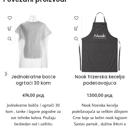
Jednokratne bošče
Nook frizerska kecelja
ogrtači 30 kom
podešavajuća
474,00
рсд
1.500,00
рсд
Jednokratne bošče / ogrtači 30
Nook frizerska kecelja
kom , tanke i lagane pogodne za
podešavajuća sa velikim džepom
sve tehnike kolora. Pružaju
Crne boje sa belim nook logoom
bezbedan rad i zaštitu
Sastav pamuk , dužina 84cm a
širine