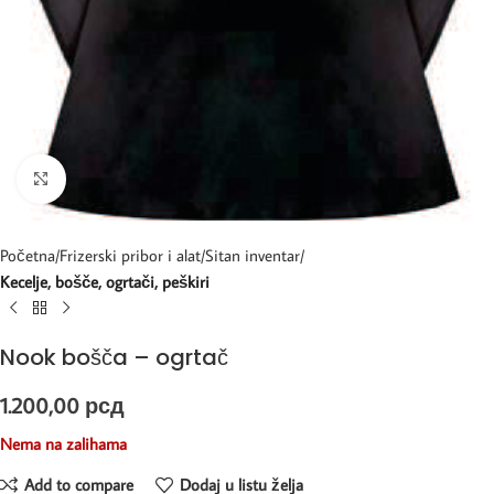
Kliknite za uvećanje
Početna
Frizerski pribor i alat
Sitan inventar
Kecelje, bošče, ogrtači, peškiri
Nook bošča – ogrtač
1.200,00
рсд
Nema na zalihama
Add to compare
Dodaj u listu želja