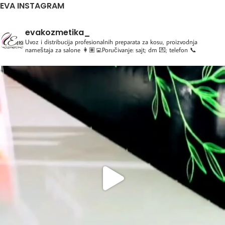
EVA INSTAGRAM
evakozmetika_
Uvoz i distribucija profesionalnih preparata za kosu, proizvodnja
nameštaja za salone
👩🏽‍💻Poručivanje: sajt; dm 💌; telefon 📞