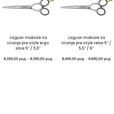
Jaguar makaze za
Jaguar makaze za
šišanje pre style ergo
šišanje pre style relax 5″ /
slice 5″ / 5,5″
5,5″ / 6″
8.290,00
рсд
–
8.390,00
рсд
8.490,00
рсд
–
8.690,00
рсд