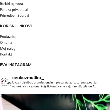
Raskid ugovora
Politika privatnosti
Primedbe | Sporovi
KORISNI LINKOVI
Prodavnica
O nama
Moj nalog
Kontakt
EVA INSTAGRAM
evakozmetika_
Uvoz i distribucija profesionalnih preparata za kosu, proizvodnja
nameštaja za salone
👩🏽‍💻Poručivanje: sajt; dm 💌; telefon 📞