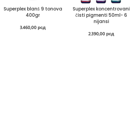
Superplex blanš 9 tonova
Superplex koncentrovani
400gr
čisti pigmenti 50ml- 6
nijansi
3.460,00
рсд
2.390,00
рсд