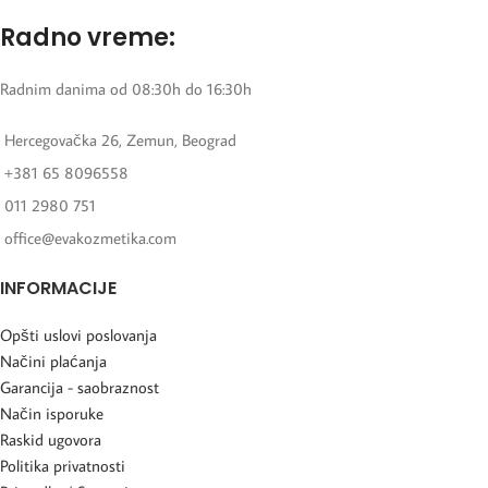
Radno vreme:
Radnim danima od 08:30h do 16:30h
Hercegovačka 26, Zemun, Beograd
+381 65 8096558
011 2980 751
office@evakozmetika.com
INFORMACIJE
Opšti uslovi poslovanja
Načini plaćanja
Garancija - saobraznost
Način isporuke
Raskid ugovora
Politika privatnosti