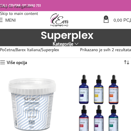
CALL CENTAR: 011 2980 751
Skip to navigation
Skip to main content
0
MENI
0,00
РС
Superplex
Kategorije
Početna
Barex Italiana
Superplex
Prikazano je svih 2 rezultata
Više opcija