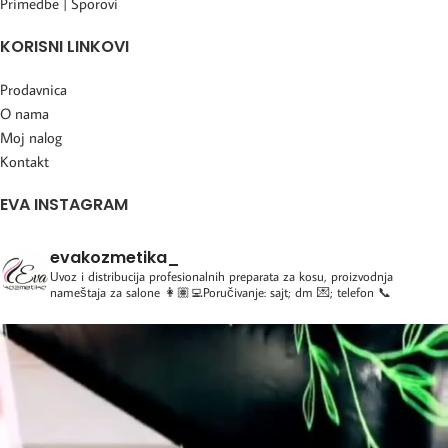
Primedbe | Sporovi
KORISNI LINKOVI
Prodavnica
O nama
Moj nalog
Kontakt
EVA INSTAGRAM
evakozmetika_
Uvoz i distribucija profesionalnih preparata za kosu, proizvodnja
nameštaja za salone
👩🏽‍💻Poručivanje: sajt; dm 💌; telefon 📞